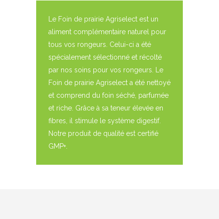
Le Foin de prairie Agriselect est un
aliment complémentaire naturel pour
tous vos rongeurs. Celui-ci a été
spécialement sélectionné et récolté
par nos soins pour vos rongeurs. Le
Foin de prairie Agriselect a été nettoyé
et comprend du foin séché, parfumée
et riche. Grâce à sa teneur élevée en
fibres, il stimule le système digestif.
Notre produit de qualité est certifié
GMP+.