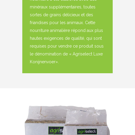
minéraux supplémentaires, toutes
sortes de grains délicieux et des
friandises pour les animaux. Cette
nourriture animalière répond aux plus
hautes exigences de qualité, qui sont
requises pour vendre ce produit sous
le dénomination de « Agriselect Luxe
Konijnenvoer».