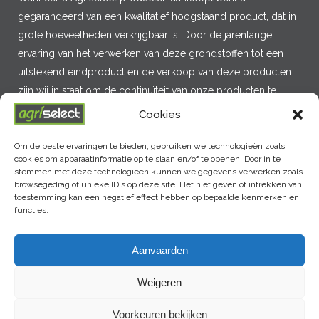
gegarandeerd van een kwalitatief hoogstaand product, dat in
grote hoeveelheden verkrijgbaar is. Door de jarenlange
ervaring van het verwerken van deze grondstoffen tot een
uitstekend eindproduct en de verkoop van deze producten
zijn wij in staat om de continuïteit van onze producten te
garanderen.
Cookies
Om de beste ervaringen te bieden, gebruiken we technologieën zoals
cookies om apparaatinformatie op te slaan en/of te openen. Door in te
MENU
stemmen met deze technologieën kunnen we gegevens verwerken zoals
browsegedrag of unieke ID's op deze site. Het niet geven of intrekken van
toestemming kan een negatief effect hebben op bepaalde kenmerken en
functies.
LAATSTE NIEUWS
Aanvaarden
Weigeren
Voorkeuren bekijken