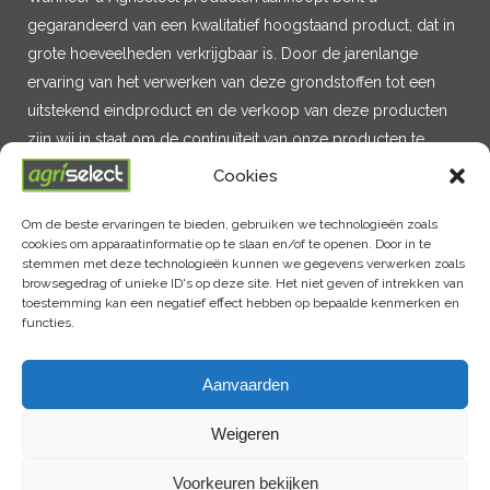
gegarandeerd van een kwalitatief hoogstaand product, dat in
grote hoeveelheden verkrijgbaar is. Door de jarenlange
ervaring van het verwerken van deze grondstoffen tot een
uitstekend eindproduct en de verkoop van deze producten
zijn wij in staat om de continuïteit van onze producten te
garanderen.
Cookies
Om de beste ervaringen te bieden, gebruiken we technologieën zoals
cookies om apparaatinformatie op te slaan en/of te openen. Door in te
MENU
stemmen met deze technologieën kunnen we gegevens verwerken zoals
browsegedrag of unieke ID's op deze site. Het niet geven of intrekken van
toestemming kan een negatief effect hebben op bepaalde kenmerken en
functies.
LAATSTE NIEUWS
Aanvaarden
Weigeren
Voorkeuren bekijken