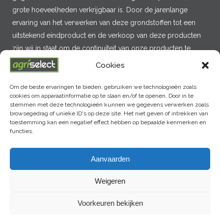
grote hoeveelheden verkrijgbaar is. Door de jarenlange
ervaring van het verwerken van deze grondstoffen tot een
uitstekend eindproduct en de verkoop van deze producten
zijn wij in staat om de continuïteit van onze producten te
garanderen.
Cookies
Om de beste ervaringen te bieden, gebruiken we technologieën zoals
cookies om apparaatinformatie op te slaan en/of te openen. Door in te
MENU
stemmen met deze technologieën kunnen we gegevens verwerken zoals
browsegedrag of unieke ID's op deze site. Het niet geven of intrekken van
toestemming kan een negatief effect hebben op bepaalde kenmerken en
functies.
LAATSTE NIEUWS
Aanvaarden
Weigeren
Voorkeuren bekijken