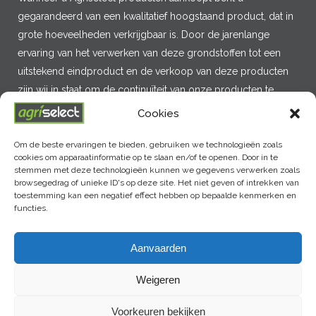
gegarandeerd van een kwalitatief hoogstaand product, dat in
grote hoeveelheden verkrijgbaar is. Door de jarenlange
ervaring van het verwerken van deze grondstoffen tot een
uitstekend eindproduct en de verkoop van deze producten
zijn wij in staat om de continuïteit van onze producten te
garanderen.
Cookies
Om de beste ervaringen te bieden, gebruiken we technologieën zoals
cookies om apparaatinformatie op te slaan en/of te openen. Door in te
MENU
stemmen met deze technologieën kunnen we gegevens verwerken zoals
browsegedrag of unieke ID's op deze site. Het niet geven of intrekken van
toestemming kan een negatief effect hebben op bepaalde kenmerken en
functies.
LAATSTE NIEUWS
Aanvaarden
Weigeren
Voorkeuren bekijken