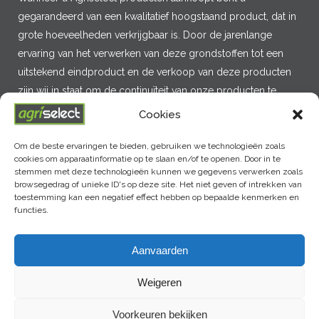
gegarandeerd van een kwalitatief hoogstaand product, dat in
grote hoeveelheden verkrijgbaar is. Door de jarenlange
ervaring van het verwerken van deze grondstoffen tot een
uitstekend eindproduct en de verkoop van deze producten
zijn wij in staat om de continuïteit van onze producten te
garanderen.
Cookies
Om de beste ervaringen te bieden, gebruiken we technologieën zoals
cookies om apparaatinformatie op te slaan en/of te openen. Door in te
MENU
stemmen met deze technologieën kunnen we gegevens verwerken zoals
browsegedrag of unieke ID's op deze site. Het niet geven of intrekken van
toestemming kan een negatief effect hebben op bepaalde kenmerken en
functies.
LAATSTE NIEUWS
Aanvaarden
Weigeren
Voorkeuren bekijken