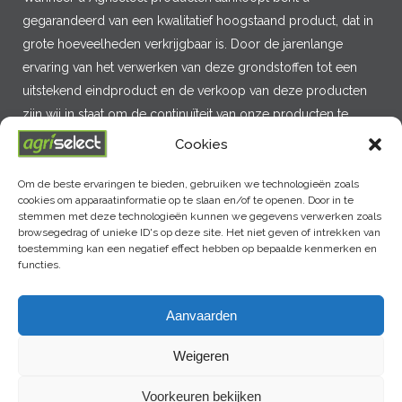
gegarandeerd van een kwalitatief hoogstaand product, dat in
grote hoeveelheden verkrijgbaar is. Door de jarenlange
ervaring van het verwerken van deze grondstoffen tot een
uitstekend eindproduct en de verkoop van deze producten
zijn wij in staat om de continuïteit van onze producten te
garanderen.
Cookies
Om de beste ervaringen te bieden, gebruiken we technologieën zoals
cookies om apparaatinformatie op te slaan en/of te openen. Door in te
MENU
stemmen met deze technologieën kunnen we gegevens verwerken zoals
browsegedrag of unieke ID's op deze site. Het niet geven of intrekken van
toestemming kan een negatief effect hebben op bepaalde kenmerken en
functies.
LAATSTE NIEUWS
Aanvaarden
Weigeren
Voorkeuren bekijken