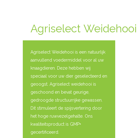
Agriselect Weidehooi
Agriselect Weidehooi is een natuurlijk
aanvullend voedermiddel voor al uw
knaagdieren. Deze hebben wij
speciaal voor uw dier geselecteerd en
geoogst. Agriselect weidehooi is
geschoond en bevat geurige,
gedroogde structuurrijke gewassen.
Dit stimuleert de spijsvertering door
het hoge ruwvezelgehalte. Ons
kwaliteitsproduct is GMP+
gecertificeerd.