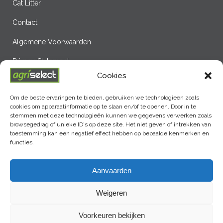
Cat Litter
Contact
Algemene Voorwaarden
Privacy Statement
Cookies
ENplus A1 NL302
Om de beste ervaringen te bieden, gebruiken we technologieën zoals
Cookie Policy (EU)
cookies om apparaatinformatie op te slaan en/of te openen. Door in te
stemmen met deze technologieën kunnen we gegevens verwerken zoals
browsegedrag of unieke ID's op deze site. Het niet geven of intrekken van
toestemming kan een negatief effect hebben op bepaalde kenmerken en
functies.
LAATSTE NIEUWS
Aanvaarden
Weigeren
Voorkeuren bekijken