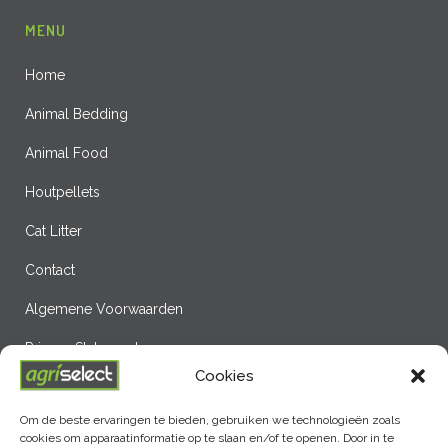
MENU
Home
Animal Bedding
Animal Food
Houtpellets
Cat Litter
Contact
Algemene Voorwaarden
Privacy Statement
Cookies
ENplus A1 NL302
Om de beste ervaringen te bieden, gebruiken we technologieën zoals
Cookie Policy (EU)
cookies om apparaatinformatie op te slaan en/of te openen. Door in te